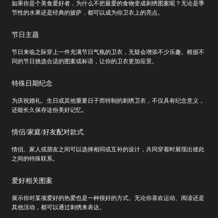
如果你是个美食爱好者，为什么不把最爱的食物变成刺绣图案呢？无论是季
节性的水果还是经典的披萨，都可以成为你卫衣上的亮点。
节日主题
节日来临之际穿上一件充满节日气氛的卫衣，无疑会增添不少乐趣。根据不
同的节日挑选合适的图案或标语，让你的卫衣更加应景。
特殊日期纪念
为庆祝婚礼、生日或其他重要日子而特制的刺绣卫衣，不仅具有纪念意义，
还能长久保存这份美好记忆。
情侣/家庭/好友配对款式
情侣、家人或朋友之间可以选择相同或互补的设计，共同穿着时展现出彼此
之间的特殊联系。
爱好相关图案
展示你对某项爱好的热爱也是一种很好的方式。无论你喜欢运动、阅读还是
其他活动，都可以通过刺绣来表达。