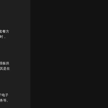
套餐方
式时，
题模板供
尤其是在
于电子
服务等。