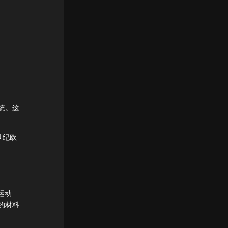
统。这
世纪欧
帽运动
的材料