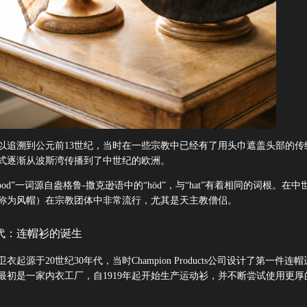
以追溯到公元前13世纪，当时在一些宗教中已经有了用头巾遮盖头部的传
式逐渐从波斯湾传播到了中世纪的欧洲。
ood”一词源自盎格鲁-撒克逊语中的“höd”，与“hat”有着相同的词根。在中
称为风帽）在宗教团体中非常流行，尤其是天主教僧侣。
年代：连帽衫的诞生
起源于20世纪30年代，当时Champion Products公司设计了第一件连
最初是一家内衣工厂，自1919年起开始生产运动衫，并不断尝试使用更厚