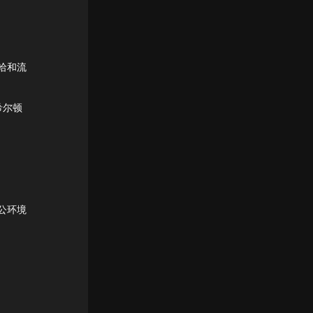
哈和流
希尔顿
。
公环境