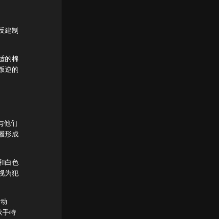
反建制
适的棉
叛逆的
，与他们
履形成
衣和白色
视为犯
运动
歌手特