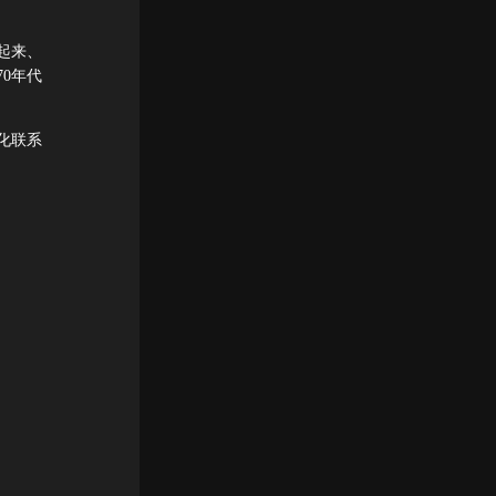
起来、
0年代
化联系