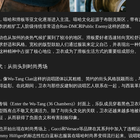
年代，嘻哈和滑板等亚文化逐渐进入主流。嘻哈文化起源于布朗克斯区，带有
的粗犷工人阶级传统非常适合Run-DMC和Public Enemy这样的团体。
动也从加州的炎热气候扩展到了较冷的地区。滑板爱好者迅速转向宽松舒
求舒适和风格。宽松的版型鼓励人们通过服装来定义自己，并表现出一种
这种精神中占据了核心地位，卫衣成为了滑板生活方式的重要组成部分。
年代：从街头到时尚秀场
代，像Wu-Tang Clan这样的说唱团体以其粗糙、简约的街头风格脱颖而出
得益彰。在此期间，卫衣与那些反建制的说唱艺人联系在一起，与西装革
辑《Enter the Wu-Tang (36 Chambers)》封面上，乐队成员穿着黑色卫
型既有点不敬又充满活力。除了与街头文化的关联，卫衣还越来越多地被
征，从而获得了负面含义和有害刻板印象。
也开始出现在时尚秀场上，Gucci和Versace等品牌在其系列中加入了连帽
mmy Hilfiger的标志性红白蓝标志服装在嘻哈时尚界变得流行起来。说唱