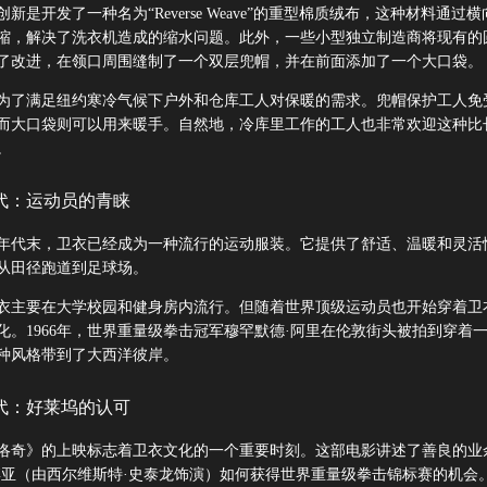
新是开发了一种名为“Reverse Weave”的重型棉质绒布，这种材料通过
缩，解决了洗衣机造成的缩水问题。此外，一些小型独立制造商将现有的
了改进，在领口周围缝制了一个双层兜帽，并在前面添加了一个大口袋。
为了满足纽约寒冷气候下户外和仓库工人对保暖的需求。兜帽保护工人免
而大口袋则可以用来暖手。自然地，冷库里工作的工人也非常欢迎这种比
。
年代：运动员的青睐
60年代末，卫衣已经成为一种流行的运动服装。它提供了舒适、温暖和灵活
从田径跑道到足球场。
衣主要在大学校园和健身房内流行。但随着世界顶级运动员也开始穿着卫
化。1966年，世界重量级拳击冠军穆罕默德·阿里在伦敦街头被拍到穿着
种风格带到了大西洋彼岸。
年代：好莱坞的认可
影《洛奇》的上映标志着卫衣文化的一个重要时刻。这部电影讲述了善良的业
博亚（由西尔维斯特·史泰龙饰演）如何获得世界重量级拳击锦标赛的机会