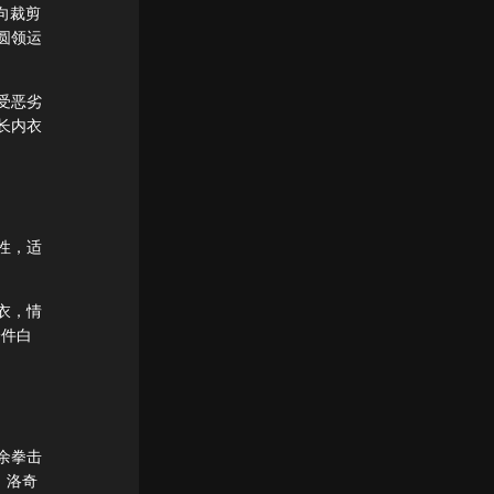
横向裁剪
圆领运
受恶劣
长内衣
性，适
衣，情
一件白
余拳击
。洛奇