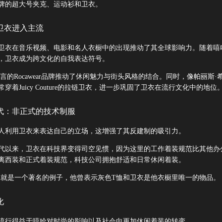
牌的超大号夹克、运动衫和卫衣。
卫衣进入主流
，卫衣在音乐视频、电影和名人衣橱中的出现推动了其全球影响力。随着嘻
，卫衣成为跨文化的自我表达符号。
并代言的Rocawear品牌推动了休闲魅力与街头风格的结合。同时，像帕丽斯·
穿着Juicy Couture的拉链卫衣，进一步巩固了卫衣在流行文化中的地位
年代：非正式的技术制服
人利用卫衣来表达自己的立场，这增强了其反建制的吸引力。
0年代以来，卫衣在科技界变得司空见惯，因为这里的工作着装规范比其他办
离西装和正式着装规范，科技公司拥抱舒适和日常休闲着装。
格就是一个著名的例子，他曾表示灰色T恤和卫衣是他衣橱里唯一的物品。
化
流行得益于嘻哈对时尚的影响以及社会向更加休闲着装的转变。