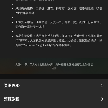
潮牌街头服饰：工装裤、卫衣、棒球帽，反光设计增添潮流感，吸引
Z世代年轻群体。
儿童安全用品：儿童书包、反光马甲、外套，提升夜间出行安全性，
契合海外家长安全诉求。
选品实操避坑：选用高亮反光油墨，保证夜间反射效果；小面积局部
印花即可，大面积反光易显厚重；避免大力揉搓，建议轻柔洗护；标
题标注“reflective”“night safety”抢占精准流量。
灵图POD设计工具站｜批量采集·设计·提取·抠图·套图·标题提取·上架·侵权
检测
灵图POD
资源教程