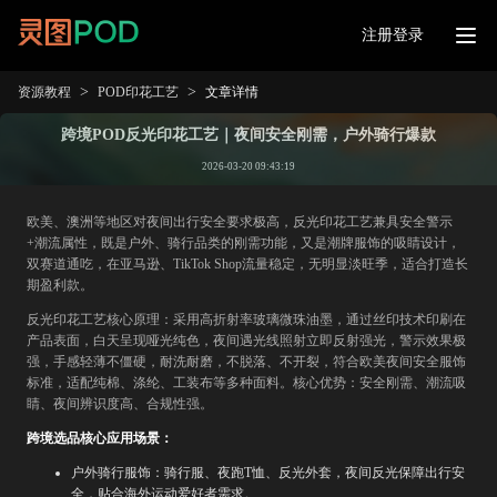
注册登录
>
>
资源教程
POD印花工艺
文章详情
跨境POD反光印花工艺｜夜间安全刚需，户外骑行爆款
2026-03-20 09:43:19
欧美、澳洲等地区对夜间出行安全要求极高，反光印花工艺兼具安全警示
+潮流属性，既是户外、骑行品类的刚需功能，又是潮牌服饰的吸睛设计，
双赛道通吃，在亚马逊、TikTok Shop流量稳定，无明显淡旺季，适合打造长
期盈利款。
反光印花工艺核心原理：采用高折射率玻璃微珠油墨，通过丝印技术印刷在
产品表面，白天呈现哑光纯色，夜间遇光线照射立即反射强光，警示效果极
强，手感轻薄不僵硬，耐洗耐磨，不脱落、不开裂，符合欧美夜间安全服饰
标准，适配纯棉、涤纶、工装布等多种面料。核心优势：安全刚需、潮流吸
睛、夜间辨识度高、合规性强。
跨境选品核心应用场景：
户外骑行服饰：骑行服、夜跑T恤、反光外套，夜间反光保障出行安
全，贴合海外运动爱好者需求。