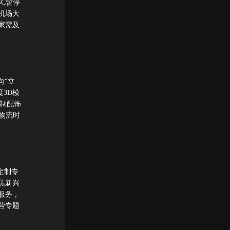
C暂停
机场大
家需及
向“立
3D模
制配饰
物流时
定制专
焦新兴
服务，
营专题