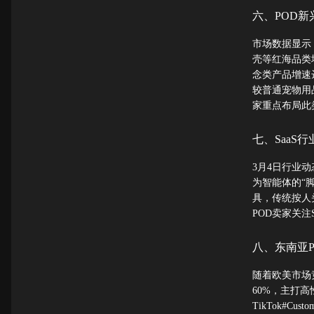
六、POD
市场数据显示，
壳等红海品类
念类产品增速达
较普通宠物用
家重点布局此
七、SaaS
3月4日行业动
为智能体的“
具，传统按人
POD卖家关
八、东南亚
随着欧美市场
60%，主打高
TikTok#C