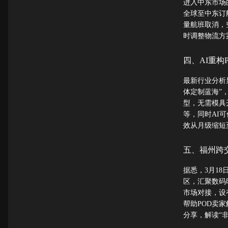
进入中东市场
全球至中东订
量航班取消，
时调整物流方
四、AI重构
最新行业分析显
体定制蓝海”
型，无需模具
等，同时AI
效从月级缩短
五、福州跨
据悉，3月1
区，汇聚数码
市场对接，设
帮助POD卖
分享，解读“