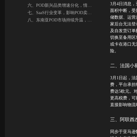
3月4日消息
六、POD新兴品类增速分化，情感纪念、宠物定制成增长主力
面积中断，受影
七、SaaS行业变革，影响POD卖家运营模式
储数据、运营
八、东南亚POD市场持续升温，平价定制需求爆发
家后台无法登
及自发货订单
切换至备用区
或卡在港口无
险。
二、法国小额
3月1日起，法
费，平台承担
费达5欧元。
更高税费，可
直接影响物流
三、阿联酋
同步于亚马逊