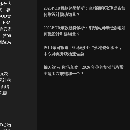
服务大
2026POD爆款趋势解析：全棉满印玫瑰桌布如
点、存
何靠设计撬动销量？
OD卖
FBA
2026POD爆款趋势解析：刺绣风周年纪念帽如
议卖家
何靠设计引爆销量？
，货物
地缘风
POD每日报道 | 亚马逊DD+7落地资金承压，
中东冲突升级物流告急
抽刀褶 vs 数码直喷：2026 年你的复活节彩蛋
主题卫衣该选哪一个？
欧元税
累计税
将面临
关键，
D货物