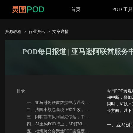
首页
POD 工
资源教程
>
行业资讯
>
文章详情
POD每日报道 | 亚马逊阿联酋服
目录
今日POD跨
积中断，叠加
一、亚马逊阿联酋数据中心遇袭，POD独立站卖家运营瘫痪
同时，AI技
二、法国小额包裹税正式生效，Temu/SHEIN等平台POD卖家成本上升
长方向。以下
三、阿联酋杰贝阿里港停运，中东POD供应链受阻
四、AI重构POD行业，3D打印成柔性生产核心支撑
一、亚马逊
五、福州跨交会聚焦POD柔性定制，搭建新兴市场对接平台