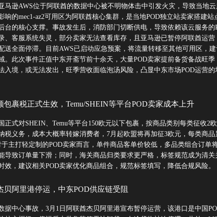
，亚马逊AWS位于阿联酋的数据中心被不明物体击中引发火灾，导致当地云
响的mec1-az2可用区为阿联酋核心集群，是当地POD独立站卖家搭建站
后台的核心支撑。事故发生后，消防部门切断供电，导致依赖该云服务的P
录、客服系统失灵，部分卖家无法查看库存，且亚马逊已暂停阿联酋运营，
配送全面停滞。目前AWS已启动应急预案，将流量转移至其他可用区，建
域。此次事件正值中东开斋节前十余天，大量POD卖家提前备货备战旺季
法入境，或无法发出，旺季营收面临泡汤风险，凸显中东市场POD运营的
包裹税正式生效，Temu/SHEIN等平台POD卖家成本上升
国正式对SHEIN、Temu等平台150欧元以下包裹，按商品类别每类征收2
纳税义务，成本大概率转嫁消费者，7月起欧盟将再加征3欧元，每类商品
对于主打轻定制的POD卖家而言，单件商品客单价较低，多品类组合订单
能导致订单量下滑；同时，海关商品归类要求更严格，标签规范成为清关
时效，建议相关POD卖家优化商品组合，规范标签填写，降低合规风险。
杰贝阿里港停运，中东POD供应链受阻
数据中心事故，3月1日阿联酋杰贝阿里港宣布暂停运营，该港口是中国PO