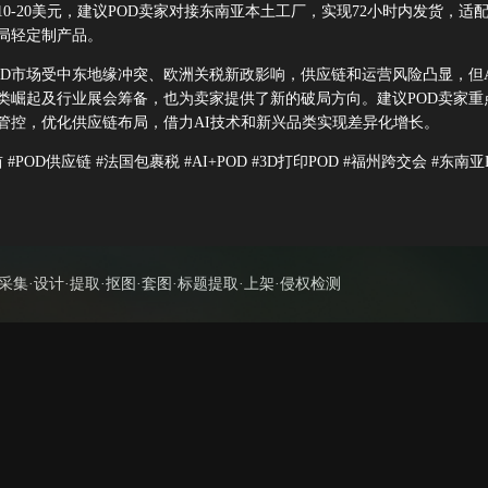
0-20美元，建议POD卖家对接东南亚本土工厂，实现72小时内发货，适
局轻定制产品。
OD市场受中东地缘冲突、欧洲关税新政影响，供应链和运营风险凸显，但A
类崛起及行业展会筹备，也为卖家提供了新的破局方向。建议POD卖家重
管控，优化供应链布局，借力AI技术和新兴品类实现差异化增长。
#POD供应链 #法国包裹税 #AI+POD #3D打印POD #福州跨交会 #东南亚
集·设计·提取·抠图·套图·标题提取·上架·侵权检测