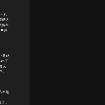
、手机
情感纪
，复购率
OD卖
质上将成
aS工
建议
本。
占比超
机壳等，