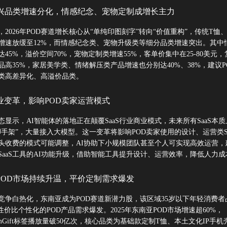
新兴品类增速分化，情感纪念、宠物定制成增长主力
2026年POD赛道增长核心从“单纯印图刻字”转向“价值重构”，传统T恤
增速放缓至12%，而情感纪念类、宠物升级类等细分品类增速突出。其中
45%，溢价空间70%，宠物定制类增速55%，客单价集中在25-80美元
品高35%，家居美学类、情绪解压类产品增速也分别达40%、38%，建议P
类高差异化、高溢价品类。
行业变革，影响POD卖家运营模式
态显示，AI智能体的落地正在颠覆SaaS行业商业模式，未来所有SaaS本
脚手架”，大量接入大模型。这一变革将影响POD卖家使用的设计、运营类Sa
头收费的模式可能调整，AI协助下小规模团队甚至个人可实现高效运营，
注SaaS工具的AI功能升级，借助智能工具提升设计、运营效率，降低人力成
POD市场持续升温，平价定制需求爆发
竞争白热化，东南亚成为POD赛道新潜力股，该区域35岁以下年轻消费者
性价比个性化的POD产品需求爆发。2025年东南亚POD市场增速超60%，
ustomGift标签播放量破50亿次，核心品类为基础款定制T恤、本土文化IP手