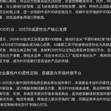
的核心枢纽，停运后大批集装箱无法卸货，在途货物被迫停滞。此外，MS
舱，马士基绕行好望角，达飞征收紧急冲突附加费，迪拜、阿布扎比国际
空运价格上涨，进一步加剧中东POD供应链压力，依赖中东市场的POD卖
案，优先选择备用港口和航线。
POD行业，3D打印成柔性生产核心支撑
示，2026年AI技术正深度渗透POD领域，推动行业从“平面印刷红海”转
，AI与3D打印的融合成为核心趋势。AI建模工具可快速将创意转化为高精度
开发，降低立体定制门槛，多材料3D打印让定制品类延伸至潮玩手办、定
可优化生产参数，降低次品率，结合分布式云工厂实现本地化生产，将跨境
至天级，成为POD卖家打造高溢价产品的关键。
交会聚焦POD柔性定制，搭建新兴市场对接平台
8日-20日第六届中国跨境电商交易会将在福州举行，本届展会专设POD柔性
印刷设备、设计模板和物流解决方案，展示POD全链条成果。展会同时聚
有印度、非洲、东南亚等新兴市场专场采购会，提供政策解读和资源对接
家解决关税、物流等难题，降低进入新兴市场的门槛，同期还将举办POD运
非标定制标准化交付”的核心打法。