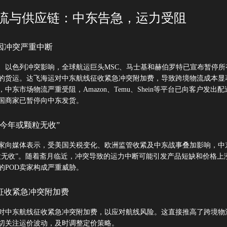
物流与供应链：中东告急，运力受阻
线因冲突严重中断
、以色列冲突影响，全球航运巨头MSC、马士基和赫伯罗特已宣布暂停所
的货运。达飞海运对中东航线征收紧急冲突附加费，导致跨境物流成本显
中东市场物流严重受阻，Amazon、Temu、Shein等平台已向客户发出
国商家已暂停向中东发货。
场“今年或颗粒无收”
家向媒体表示，受美国关税变化、欧洲监管收紧及中东战事叠加影响，中
粒无收”。随着斋月临近，冲突导致的运力中断可能引发产品短缺和价格上
的POD卖家构成严重威胁。
运征收紧急冲突附加费
对中东航线征收紧急冲突附加费，以应对航线风险。这直接推高了跨境物
切关注运价波动，及时调整定价策略。