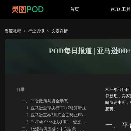
首页
POD 工
资源教程
>
行业资讯
>
文章详情
POD每日报道 | 亚马逊
目录
2026年3
算新规，卖家
一、 平台政策与资金动态
峡航运中断，
1. 亚马逊全球执行DD+7结算新规
态势。
2. 亚马逊宣布3月底全面终止FBA混仓模式
3. TikTok Shop上线URL一键选品工具
一、 
二、 物流与供应链：中东告急，运力受阻