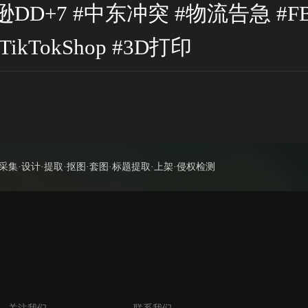
逊DD+7 #中东冲突 #物流告急 #F
TikTokShop #3D打印
集·设计·提取·抠图·套图·标题提取·上架·侵权检测