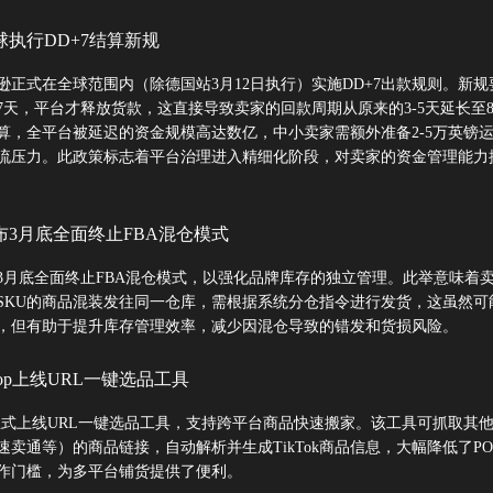
全球执行DD+7结算新规
马逊正式在全球范围内（除德国站3月12日执行）实施DD+7出款规则。新规
7天，平台才释放货款，这直接导致卖家的回款周期从原来的3-5天延长至8-
算，全平台被延迟的资金规模高达数亿，中小卖家需额外准备2-5万英镑
流压力。此政策标志着平台治理进入精细化阶段，对卖家的资金管理能力
宣布3月底全面终止FBA混仓模式
3月底全面终止FBA混仓模式，以强化品牌库存的独立管理。此举意味着
SKU的商品混装发往同一仓库，需根据系统分仓指令进行发货，这虽然可
，但有助于提升库存管理效率，减少因混仓导致的错发和货损风险。
k Shop上线URL一键选品工具
Shop正式上线URL一键选品工具，支持跨平台商品快速搬家。该工具可抓取其
速卖通等）的商品链接，自动解析并生成TikTok商品信息，大幅降低了PO
作门槛，为多平台铺货提供了便利。