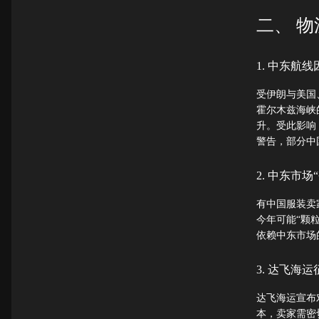
二、 
1. 中东航
受伊朗与美国
霍尔木兹海峡
升。受此影响，
警告，部分中
2. 中东市
有中国服装卖
今年可能“颗
依赖中东市场
3. 达飞海
达飞海运宣布
本，卖家需密