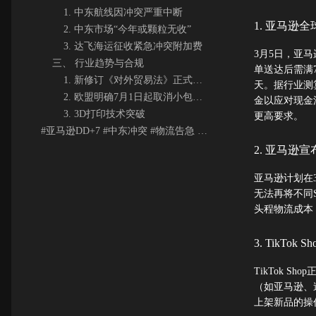
1. 中东航线因冲突严重中断
1. 亚马逊
2. 中东市场“今年或颗粒无收”
3. 达飞海运征收紧急冲突附加费
3月5日，亚
三、 行业趋势与合规
单送达后需满
1. 新修订《对外贸易法》正式实施
天。据行业测
2. 欧盟明确7月1日起取消小包免税额度
金以应对现金
3. 3D打印技术突破
更高要求。
#亚马逊DD+7 #中东冲突 #物流告急 #FBA混仓 #TikTokShop #3D打印
2. 亚马逊
亚马逊计划在
无法再将不同
头程物流成本
3. TikTo
TikTok 
（如亚马逊、
上架新品的操