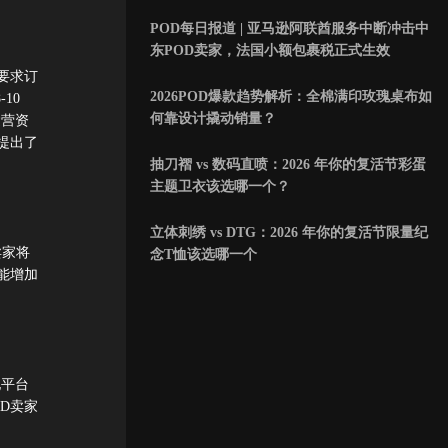
POD每日报道 | 亚马逊阿联酋服务中断冲击中
东POD卖家，法国小额包裹税正式生效
要求订
2026POD爆款趋势解析：全棉满印玫瑰桌布如
10
何靠设计撬动销量？
运营资
提出了
抽刀褶 vs 数码直喷：2026 年你的复活节彩蛋
主题卫衣该选哪一个？
立体刺绣 vs DTG：2026 年你的复活节限量纪
卖家将
念T恤该选哪一个
能增加
他平台
D卖家