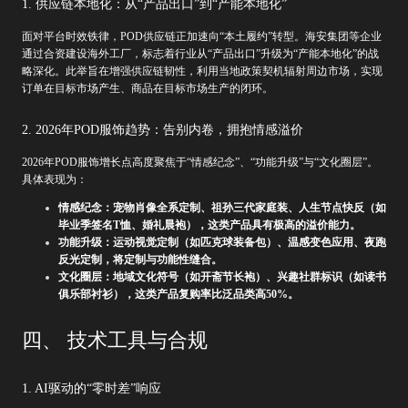
1. 供应链本地化：从“产品出口”到“产能本地化”
面对平台时效铁律，POD供应链正加速向“本土履约”转型。海安集团等企业
通过合资建设海外工厂，标志着行业从“产品出口”升级为“产能本地化”的战
略深化。此举旨在增强供应链韧性，利用当地政策契机辐射周边市场，实现
订单在目标市场产生、商品在目标市场生产的闭环。
2. 2026年POD服饰趋势：告别内卷，拥抱情感溢价
2026年POD服饰增长点高度聚焦于“情感纪念”、“功能升级”与“文化圈层”。
具体表现为：
情感纪念：宠物肖像全系定制、祖孙三代家庭装、人生节点快反（如
毕业季签名T恤、婚礼晨袍），这类产品具有极高的溢价能力。
功能升级：运动视觉定制（如匹克球装备包）、温感变色应用、夜跑
反光定制，将定制与功能性缝合。
文化圈层：地域文化符号（如开斋节长袍）、兴趣社群标识（如读书
俱乐部衬衫），这类产品复购率比泛品类高50%。
四、 技术工具与合规
1. AI驱动的“零时差”响应