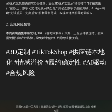
AI技术正深度赋能POD全链路。文生3D技术实现从“按需打印”到“按需设
计”的跃迁；数字化交付完成从静态资产到动态数字孪生的升级；AI Agent构
建“先试后买、先卖后造”的新零售范式，实现全链路的零时差响应。
2. 合规风险预警
本周跨境圈集中爆发8起TRO（临时限制令）大案，上百店铺被冻结。卖家
需警惕知识产权风险，避免踩中侵权红线导致直接关店。
#3D定制 #TikTokShop #供应链本地
化 #情感溢价 #履约确定性 #AI驱动
#合规风险
灵图POD设计工具站｜批量采集·设计·提取·抠图·套图·标题提取·上架·侵权
检测