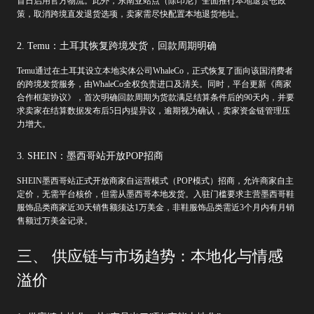
首日启用官方物流。此外，东南亚站点（除印尼）全面推行本地退货仓政
策，取消跨境直发退货选项，卖家需尽快配置本地退货地址。
2. Temu：土耳其恢复跨境发货，回款周期明确
Temu通过在土耳其设立本地实体公司WhaleCo，正式恢复了面向该国消费者
的跨境发货服务，由WhaleCo全权负责进口及清关。同时，平台更新《商家
合作框架协议》，首次明确回款周期为货款满足结算条件后的90天内，并要
求卖家在结算数据发布后5日内提异议，逾期视为确认，卖家资金链管理压
力增大。
3. SHEIN：墨西哥站开放POP招商
SHEIN墨西哥站正式开放商家自运营模式（POP模式）招商，允许商家自主
定价，无需平台核价，但需从墨西哥本地发货。入驻门槛要求主营墨西哥鞋
服饰品类商家近30天销售额须达1万美金，非鞋服饰品类需近3个月内有月销
售额过万美金记录。
三、 供应链与市场趋势：本地化与情感
溢价