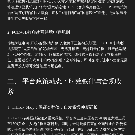
电商正式告别流量红利时代，迈入技术主权与履约确定性双核心的新范式。
算法逻辑已从“低价”转向“履约确定性+LTV（客户终身价值）”，POD模式凭
借AI与3D打印的技术融合，正从“按需打印”向“按需设计”跃迁，成为破局行
业生存边界收缩的唯一解。
2. POD+3D打印改写跨境电商规则
传统跨境电商“开模-备货-清库存”的老路子正被彻底颠覆。POD+3D打印模
式实现了“先卖后造”的逻辑倒置，无需开模费、无起订量门槛，且天然适配
Z世代对个性化、定制化、限量款的需求。该模式不仅解决了库存积压痛
点，更通过分布式3D打印农场实现了全球制造、即时交付，让中小卖家无需
重资产投入即可快速响应市场热点。
二、 平台政策动态：时效铁律与合规收
紧
1. TikTok Shop：保证金翻倍，自发货缓冲期延长
TikTok Shop美区政策迎来重大调整。平台保证金从原有的500美金大幅上调
至1500美金，入场门槛显著提升。同时，针对此前官宣的全面终止自发货模
式，平台给予老卖家缓冲期延长至3月31日，但2月9日后新入驻的卖家仍需