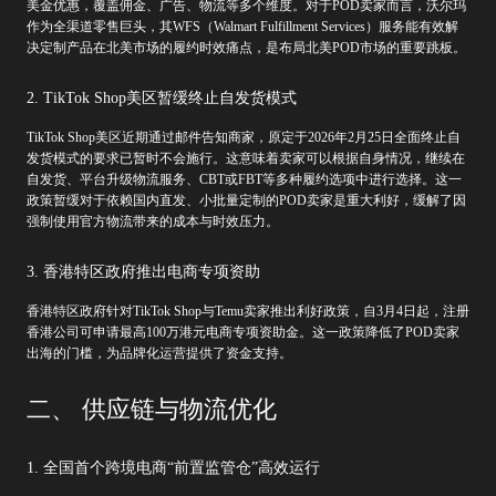
美金优惠，覆盖佣金、广告、物流等多个维度。对于POD卖家而言，沃尔玛
作为全渠道零售巨头，其WFS（Walmart Fulfillment Services）服务能有效解
决定制产品在北美市场的履约时效痛点，是布局北美POD市场的重要跳板。
2. TikTok Shop美区暂缓终止自发货模式
TikTok Shop美区近期通过邮件告知商家，原定于2026年2月25日全面终止自
发货模式的要求已暂时不会施行。这意味着卖家可以根据自身情况，继续在
自发货、平台升级物流服务、CBT或FBT等多种履约选项中进行选择。这一
政策暂缓对于依赖国内直发、小批量定制的POD卖家是重大利好，缓解了因
强制使用官方物流带来的成本与时效压力。
3. 香港特区政府推出电商专项资助
香港特区政府针对TikTok Shop与Temu卖家推出利好政策，自3月4日起，注册
香港公司可申请最高100万港元电商专项资助金。这一政策降低了POD卖家
出海的门槛，为品牌化运营提供了资金支持。
二、 供应链与物流优化
1. 全国首个跨境电商“前置监管仓”高效运行