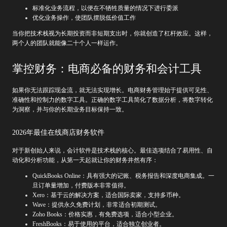
标准化业务流程，以便在不牺牲质量的情况下进行委派
优化业务操作，使团队摆脱低价值工作
当你把技术栈视为长期投资而非短期支出时，你就创造了杠杆效应。这样，
两个人的团队就能像二十个人一样运作。
掌控财务：电商必备的财务和会计工具
如果你无法跟踪现金流，就无法实现增长。电商财务管理始于提供可见性、
准确性和控制力的数字工具。正确的数字工具简化了数据分析，将数字转化
为洞察，并与你的长期业务目标保持一致。
2026年最佳在线商店财务软件
对于新创始人来说，会计软件是技术栈的核心。最佳选项结合了易用性、自
动化和分析功能，从第一天起就让你的财务井然有序：
QuickBooks Online：具有强大的记账、税务报告和深度电商集成。一
旦订单量增加，付费版本非常值得。
Xero：基于云的解决方案，适合国际卖家，支持多币种。
Wave：提供永久免费计划，非常适合初期测试。
Zoho Books：价格实惠，有免费选项，适合小型企业。
FreshBooks：易于使用的平台，适合独立创业者。