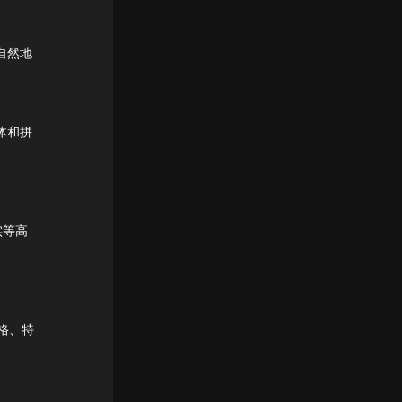
自然地
体和拼
实等高
格、特