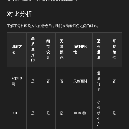
对比分析
了解了每种印刷方法的特点后，我们来看看它们之间的对比。
高
细
无
适
可
质
印刷方
节
限
面料兼容
合
持
量
法
设
颜
性
批
续
打
计
色
量
性
印
批
丝网印
量
是
否
否
天然面料
否
刷
订
单
小
规
DTG
是
是
是
100% 棉
模
是
生
产