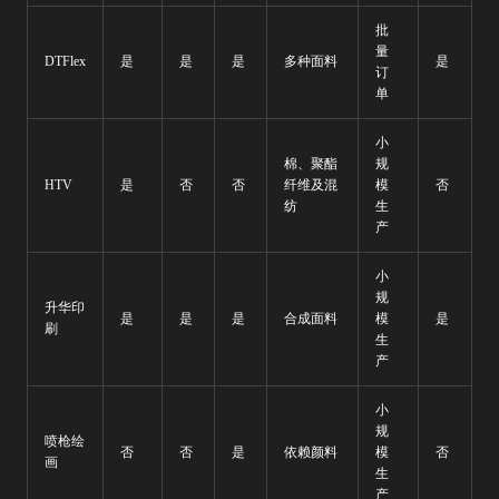
批
量
DTFlex
是
是
是
多种面料
是
订
单
小
棉、聚酯
规
HTV
是
否
否
纤维及混
模
否
纺
生
产
小
规
升华印
是
是
是
合成面料
模
是
刷
生
产
小
规
喷枪绘
否
否
是
依赖颜料
模
否
画
生
产