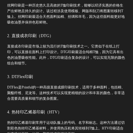
丝网印刷是一种历史悠久且高效的T恤印刷技术，能够以经济实惠的价格生
产出鲜艳且持久的设计。该过程涉及使用模板、网版和刮刀将图案转移到T
恤上。丝网印刷最适合天然面料如棉、丝绸和羊毛，因为这些面料能更好地
吸收油墨并保持色彩鲜艳。
2. 直接成衣印刷（DTG）
直接成衣印刷是市场上较为流行的T恤印刷技术之一。它类似于在纸上打
印，可以直接在面料上打印设计。DTG印刷最适合纯棉T恤，因为它具有出
色的油墨吸收性能。此外，DTG印刷适合复杂的设计，可以实现无限的颜色
组合和细节。
3. DTFlex印刷
DTFlex是Printful的一种高级直接成膜印刷技术，适用于多种面料，包括棉、
聚酯纤维、尼龙等。这种技术可以实现更精细的设计和丰富的颜色，非常适
合需要高质量和细节的复杂图案。
4. 热转印乙烯基印刷（HTV）
热转印乙烯基印刷常用于运动队服上的号码、名字和标志。这种方法通过切
割彩色热转印乙烯基材料，并使用热压机将其转移到T恤上。HTV印刷适合