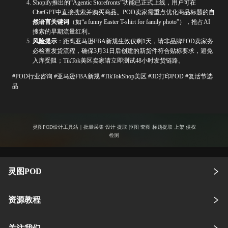
Shopify推出的“Agentic Storefronts”功能已正式上线，用户可在
ChatGPT中直接搜索并购买商品。POD卖家需重点优化商品标题的
自
然语言关键词
（如“a funny Easter T-shirt for family photo”），抢占AI
搜索的早期流量红利。
风险提示
：距离亚马逊FBA新规生效仅剩1天，请非品牌POD卖家务
必检查发货流程，确保3月31日后创建的新货件符合贴标要求，避免
入库受阻；TikTok美区卖家请立即测试48小时发货链路。
#POD行业咨询 #亚马逊FBA新规 #TikTokShop美区 #3D打印POD #复活节选
品
灵图POD设计工具站｜批量采集·设计·提取·抠图·套图·标题提取·上架·侵权
检测
灵图POD
资源教程