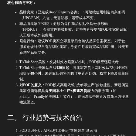
核心影响与应对：
品牌卖家（已完成Brand Registry备案）：可继续使用制造商条形码
（UPC/EAN）入仓，无需贴标，运营成本不变。
非品牌卖家/经销商：必须为每件商品粘贴亚马逊条形码
（FNSKU），否则货件将被拒收。此举将直接增加POD卖家的贴标
人工成本或外包费用。
紧急行动：建议POD卖家立即登录后台确认品牌备案状态。对于使
用原创设计或自有品牌的卖家，务必在月底前完成品牌注册，以规避
新增的贴标义务。
TikTok Shop美区：发货时效收紧至48小时，POD供应链迎大考
TikTok Shop美国站自
3月30日
起，将卖家发货上网时效从72小时强制
缩短至
48小时
。未达标店铺将面临订单延迟处罚、权重下降及流量限
制。
对POD的意义
：POD模式高度依赖“接单即生产”的敏捷性。新规倒逼
卖家必须选择具备
美国本土生产+极速发货
能力的服务商（如
Printful、Printify的美国工厂节点），彻底淘汰中国直发或第三方慢速
物流渠道。
二、 行业趋势与技术前沿
POD 3.0时代：AI+3D打印开启“立体智造”新蓝海