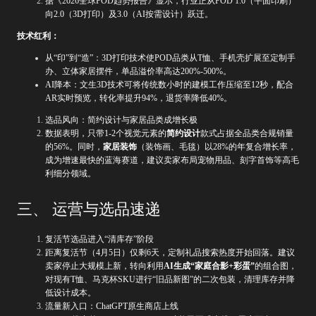
据《2026全球POD趋势报告》显示，行业正从POD 1.0（平面印刷）
向2.0（3D打印）及3.0（AI按需设计）跃迁。
技术红利：
从“印”到“造”：3D打印技术使POD品类从T恤、手机壳扩展至定制手
办、立体家居摆件，单品溢价率高达200%-500%。
AI降本：文生3D技术可将传统数小时的建模工作压缩至12秒，配合
AR实时预览，转化率提升94%，退货率降低40%。
选品风向：简约设计与家居品类成增长极
数据表明，只带1-2个视觉元素的
简约设计
款式占据全品类合规销量
的56%。同时，
家居装饰
（装饰画、毛毯）以28%的年复合增长率，
成为增速最快的蓝海赛道，建议卖家布局宠物用品、刻字首饰等高毛
利细分领域。
三、 运营与选品速递
复活节选品进入“清库存”阶段
距离复活节（4月5日）仅剩6天，定制礼品搜索热度开始回落。建议
卖家停止大规模上新，转向利用
AI生成“家庭合影+彩蛋”
的组合图，
对现有T恤、马克杯SKU进行“旧品新图”的二次包装，清理库存并降
低设计成本。
流量新入口：ChatGPT原生商店上线