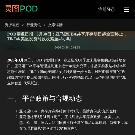
注册登录
>
>
资源教程
行业资讯
文章详情
POD赛道日报 | 3月30日：亚马逊FBA共享库存明日起全面终止，
TikTok美区发货时效收紧至48小时
2026-03-30 10:01:58
2026年3月30日
，POD（按需打印）赛道迎来Q1季度末最密集的政策落地窗
口。亚马逊FBA库存管理规则迎来近十年最大变革，非品牌卖家贴标成本即
将刚性增加；TikTok Shop美国站发货时效进一步收紧，对POD供应链的“近
端履约”能力提出极限挑战。同时，行业报告指出POD正从“平面印刷”向“3D
立体智造”代际跃迁。
一、 平台政策与合规动态
亚马逊FBA：共享库存终结倒计时1天，品牌身份成“免死金牌”
亚马逊将于
3月31日
（明日）正式终止共享库存政策，在美、加、
墨、欧、澳、日六大站点同步执行全新的商品贴标规则。新规下，库
存管理逻辑从“共享池”转为“独立库”。