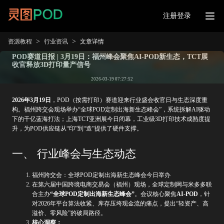
注册登录
>
>
资源教程
行业资讯
文章详情
POD赛道日报 | 3月19日：福州峰会聚焦AI-POD新生态，TCT展
收官释放3D打印量产信号
2026-03-19 07:27:52
2026年3月19日
，POD（按需打印）赛道迎来行业盛会收官日与生态深度重
构。福州跨交会现场举办“全球POD定制出海新生态峰会”，系统拆解AI驱动
下的千亿蓝海打法；上海TCT亚洲展今日闭幕，工业级3D打印技术成熟度提
升，为POD供应链从“印”到“造”提供了硬件支撑。
一、 行业峰会与生态动态
福州跨交会：全球POD定制出海新生态峰会今日举办
在第六届中国跨境电商交易会（福州）现场，全球定制网与米多多联
合主办
“全球POD定制出海新生态峰会”
。会议核心聚焦
AI-POD
，针
对2026年平台算法收紧、库存压垮现金流的痛点，提出“轻资产、高
溢价、零风险”的破局路径。
核心洞察：