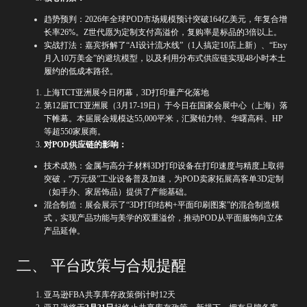
趋势预判：2026年全球POD市场规模预计突破164亿美元，年复合增
长率26%。Z世代愿为定制支付高溢价，复购率是标品的3倍以上。
实战打法：嘉宾拆解了“AI设计流水线”（1人搞定10店上新）、“Etsy
月入10万美金”的避坑模型，以及利用分布式供应链实现48小时本土
履约的低成本路径。
上海TCT亚洲展今日闭幕，3D打印量产化落地
第12届TCT亚洲展（3月17-19日）于今日在国家会展中心（上海）落
下帷幕。本届展会规模达55,000平米，汇聚铂力特、华曙高科、HP
等超550家展商。
对POD供应链的影响：
技术成熟：金属与高分子材料3D打印设备在打印速度与精度上取得
突破，“万元级”工业设备普及加速，为POD卖家拓展高客单3D定制
（如手办、家居饰品）提供了产能基础。
混合制造：展会展示了“3D打印结构+平面印刷图案”的混合制造模
式，实现产品功能与美学的双重溢价，推动POD从平面服饰向立体
产品延伸。
二、 平台政策与合规提醒
亚马逊FBA共享库存政策倒计时12天