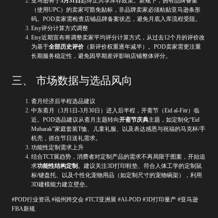
亚马逊将于
3月31日
起终止共享库存政策。新规下，拥有品牌备案
（使用UPC）的卖家可豁免贴标，非品牌卖家必须粘贴亚马逊条形
码。POD卖家需检查店铺品牌备案状态，避免月底入库流程受阻。
Etsy评分计算方式调整
Etsy近期宣布将调整卖家平均评分计算方式，从过去12个月的评价改
为基于
全部历史评价
（新评价权重逐年减半）。POD卖家需更注重
长期服务稳定性，避免因早期差评影响店铺整体评分。
三、 市场数据与选品风向
斋月经济后半程选品建议
中东斋月（3月1日-3月30日）进入后半程，开斋节（Eid al-Fitr）临
近。POD选品建议从斋月主题转向
开斋节庆典
主题，如定制化“Eid
Mubarak”家庭套装T恤、儿童礼服、以及表达感恩与祝福的马克杯/手
机壳，抓住节日送礼需求。
功能性定制需求上升
结合TCT展趋势，消费者对定制产品的需求不再局限于图案，开始追
求
功能性结构定制
。建议关注3D打印鞋垫、符合人体工学的定制鼠
标/键盘托、以及个性化宠物用品（如定制尺寸的宠物碗架），利用
3D建模能力建立壁垒。
#POD行业资讯 #福州跨交会 #TCT亚洲展 #AI-POD #3D打印量产 #亚马逊
FBA新规