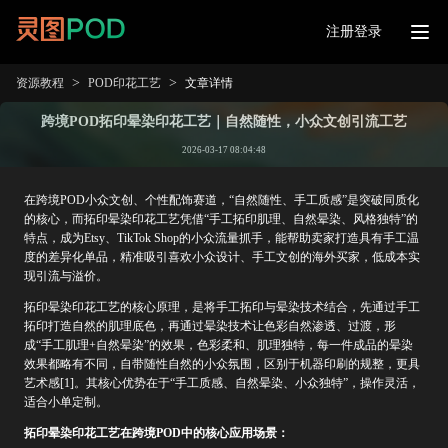
注册登录
>
>
资源教程
POD印花工艺
文章详情
跨境POD拓印晕染印花工艺｜自然随性，小众文创引流工艺
2026-03-17 08:04:48
在跨境POD小众文创、个性配饰赛道，“自然随性、手工质感”是突破同质化
的核心，而拓印晕染印花工艺凭借“手工拓印肌理、自然晕染、风格独特”的
特点，成为Etsy、TikTok Shop的小众流量抓手，能帮助卖家打造具有手工温
度的差异化单品，精准吸引喜欢小众设计、手工文创的海外买家，低成本实
现引流与溢价。
拓印晕染印花工艺的核心原理，是将手工拓印与晕染技术结合，先通过手工
拓印打造自然的肌理底色，再通过晕染技术让色彩自然渗透、过渡，形
成“手工肌理+自然晕染”的效果，色彩柔和、肌理独特，每一件成品的晕染
效果都略有不同，自带随性自然的小众氛围，区别于机器印刷的规整，更具
艺术感[1]。其核心优势在于“手工质感、自然晕染、小众独特”，操作灵活，
适合小单定制。
拓印晕染印花工艺在跨境POD中的核心应用场景：