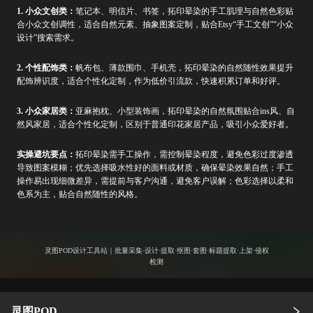
1. 小众文创类：
笔记本、明信片、书签，拓印晕染的手工肌理与自然色彩贴
合小众文创调性，适合自然元素、抽象图案定制，贴合Etsy“手工文创”“小众
设计”搜索需求。
2. 个性配饰类：
帆布包、薄款围巾、手机壳，拓印晕染的自然随性效果提升
配饰辨识度，适合个性化定制，作为低价引流款，快速积累订单和好评。
3. 小众家居类：
亚麻抱枕、小型装饰画，拓印晕染的自然氛围贴合ins风、自
然风家居，适合个性化定制，区别于普通印花家居产品，吸引小众爱好者。
实操避坑要点：
拓印晕染需手工操作，需控制晕染程度，避免色彩过度渗透
导致图案模糊；优先选择吸水性好的面料或材质，确保晕染效果自然；手工
操作易出现细微差异，需提前与客户沟通，避免客户误解；色彩选择以柔和
色系为主，贴合自然随性的风格。
灵图POD设计工具站｜批量采集·设计·提取·抠图·套图·标题提取·上架·侵权
检测
灵图POD