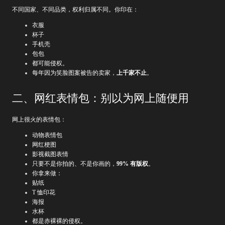
不同国家、不同品类，权利归属不同。你印在：
衣服
杯子
手机壳
包包
都可能侵权。
每年因为笑脸图案被告的卖家，
上千家不止
。
二、网红表情包：别以为网上随便用
网上很火的表情包：
动物表情包
网红梗图
影视截图表情
只要不是你拍的、不是你画的，
99% 有版权
。
你拿来做：
贴纸
T 恤印花
海报
水杯
都是赤裸裸的侵权。